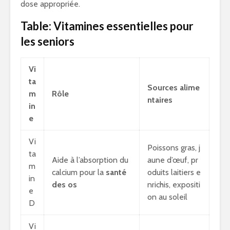
dose appropriée.
Table: Vitamines essentielles pour
les seniors
Vi
ta
Sources alime
m
Rôle
ntaires
in
e
Vi
Poissons gras, j
ta
Aide à l’absorption du
aune d’œuf, pr
m
calcium pour la
santé
oduits laitiers e
in
des os
nrichis, expositi
e
on au soleil
D
Vi