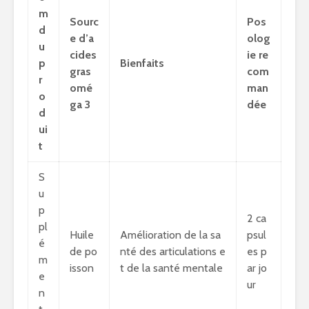
m
Sourc
Pos
d
e d’a
olog
u
cides
ie re
p
Bienfaits
gras
com
r
omé
man
o
ga 3
dée
d
ui
t
S
u
p
2 ca
pl
Huile
Amélioration de la sa
psul
é
de po
nté des articulations e
es p
m
isson
t de la santé mentale
ar jo
e
ur
n