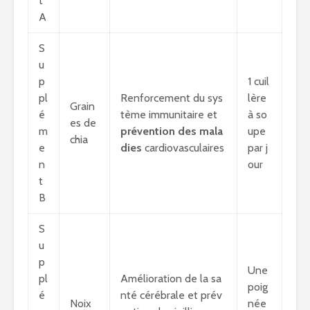
t
A
S
u
p
1 cuil
pl
Renforcement du sys
lère
Grain
é
tème immunitaire et
à so
es de
m
prévention des mala
upe
chia
e
dies
cardiovasculaires
par j
n
our
t
B
S
u
p
Une
pl
Amélioration de la sa
poig
é
nté cérébrale et prév
Noix
née