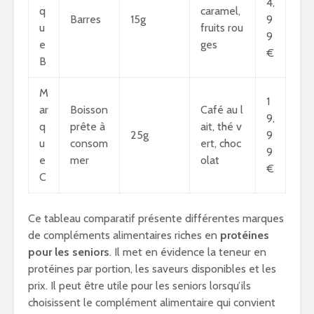
4,
q
caramel,
Barres
15g
9
u
fruits rou
9
e
ges
€
B
M
1
ar
Boisson
Café au l
9,
q
prête à
ait, thé v
25g
9
u
consom
ert, choc
9
e
mer
olat
€
C
Ce tableau comparatif présente différentes marques
de compléments alimentaires riches en
protéines
pour les seniors
. Il met en évidence la teneur en
protéines par portion, les saveurs disponibles et les
prix. Il peut être utile pour les seniors lorsqu’ils
choisissent le complément alimentaire qui convient