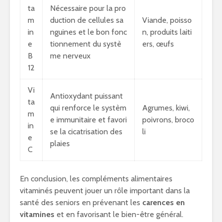
ta
Nécessaire pour la pro
m
duction de cellules sa
Viande, poisso
in
nguines et le bon fonc
n, produits laiti
e
tionnement du systè
ers, œufs
B
me nerveux
12
Vi
Antioxydant puissant
ta
qui renforce le systèm
Agrumes, kiwi,
m
e immunitaire et favori
poivrons, broco
in
se la cicatrisation des
li
e
plaies
C
En conclusion, les compléments alimentaires
vitaminés peuvent jouer un rôle important dans la
santé des seniors en prévenant les
carences en
vitamines
et en favorisant le bien-être général.