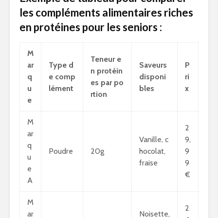
les compléments alimentaires riches
en protéines pour les seniors :
M
Teneur e
ar
Type d
Saveurs
P
n protéin
q
e comp
disponi
ri
es par po
u
lément
bles
x
rtion
e
M
2
ar
Vanille, c
9,
q
Poudre
20g
hocolat,
9
u
fraise
9
e
€
A
M
2
ar
Noisette,