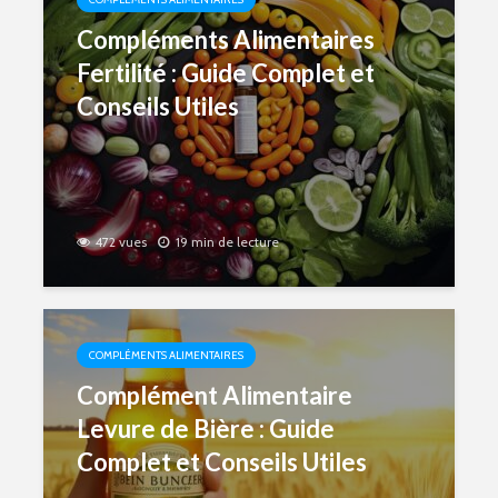
Compléments Alimentaires
Fertilité : Guide Complet et
Conseils Utiles
472 vues
19 min de lecture
COMPLÉMENTS ALIMENTAIRES
Complément Alimentaire
Levure de Bière : Guide
Complet et Conseils Utiles