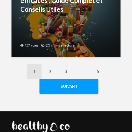
efficaces : Guide Complet et
Conseils Utiles
157 vues
20 min de lecture
1
2
3
…
5
SUIVANT