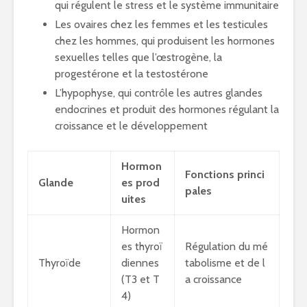
qui régulent le stress et le système immunitaire
Les ovaires chez les femmes et les testicules
chez les hommes, qui produisent les hormones
sexuelles telles que l’œstrogène, la
progestérone et la testostérone
L’hypophyse, qui contrôle les autres glandes
endocrines et produit des hormones régulant la
croissance et le développement
Hormon
Fonctions princi
Glande
es prod
pales
uites
Hormon
es thyroï
Régulation du mé
Thyroïde
diennes
tabolisme et de l
(T3 et T
a croissance
4)