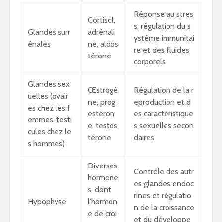
Réponse au stres
Cortisol,
s, régulation du s
Glandes surr
adrénali
ystème immunitai
énales
ne, aldos
re et des fluides
térone
corporels
Glandes sex
Œstrogè
Régulation de la r
uelles (ovair
ne, prog
eproduction et d
es chez les f
estéron
es caractéristique
emmes, testi
e, testos
s sexuelles secon
cules chez le
térone
daires
s hommes)
Diverses
Contrôle des autr
hormone
es glandes endoc
s, dont
rines et régulatio
Hypophyse
l’hormon
n de la croissance
e de croi
et du développe