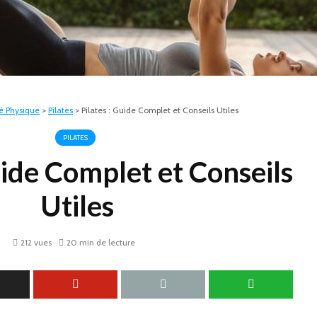
té Physique
>
Pilates
>
Pilates : Guide Complet et Conseils Utiles
PILATES
uide Complet et Conseils
Utiles
212 vues
20 min de lecture