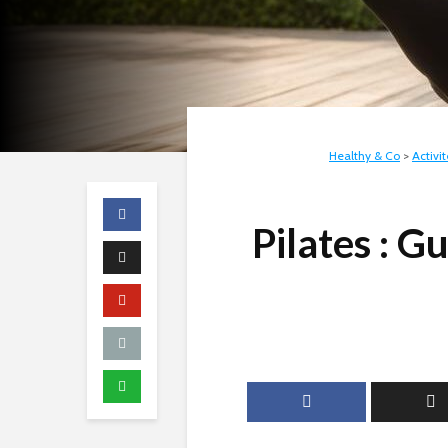
Healthy & Co
>
Activi
Pilates : G