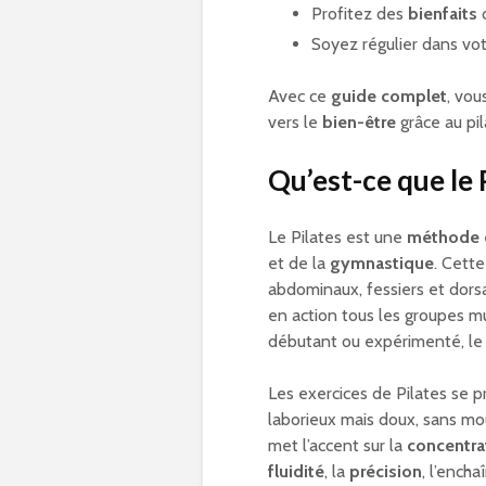
Profitez des
bienfaits
d
Soyez régulier dans vot
Avec ce
guide complet
, vou
vers le
bien-être
grâce au pil
Qu’est-ce que le 
Le Pilates est une
méthode 
et de la
gymnastique
. Cett
abdominaux, fessiers et dorsa
en action tous les groupes 
débutant ou expérimenté, le 
Les exercices de Pilates se pr
laborieux mais doux, sans m
met l’accent sur la
concentra
fluidité
, la
précision
, l’ench