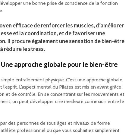
développer une bonne prise de conscience de la fonction
e
.
moyen efficace de renforcer les muscles, d’améliorer
lesse
et la
coordination
, et de favoriser une
ion. Il procure également une sensation de
bien-être
à réduire le stress.
 Une approche globale pour le bien-être
un simple entraînement physique. C’est une approche globale
et l’esprit. L’aspect mental du Pilates est mis en avant grâce
on
et de contrôle. En se concentrant sur les mouvements et
ent, on peut développer une meilleure connexion entre le
é par des personnes de tous âges et niveaux de forme
 athlète professionnel ou que vous souhaitiez simplement