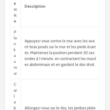
e
Description
rc
ic
e
P
la
Appuyez-vous contre le mur avec les ava
n
nt-bras posés sur le mur et les pieds écart
k
és. Maintenez la position pendant 30 sec
a
ondes à 1 minute, en contractant les muscl
u
es abdominaux et en gardant le dos droit.
m
ur
C
ur
l
a
b
Allongez-vous sur le dos, les jambes pliée