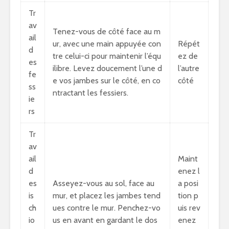
Tr
av
Tenez-vous de côté face au m
ail
ur, avec une main appuyée con
Répét
d
tre celui-ci pour maintenir l’équ
ez de
es
ilibre. Levez doucement l’une d
l’autre
fe
e vos jambes sur le côté, en co
côté
ss
ntractant les fessiers.
ie
rs
Tr
av
ail
Maint
d
enez l
es
Asseyez-vous au sol, face au
a posi
is
mur, et placez les jambes tend
tion p
ch
ues contre le mur. Penchez-vo
uis rev
io
us en avant en gardant le dos
enez