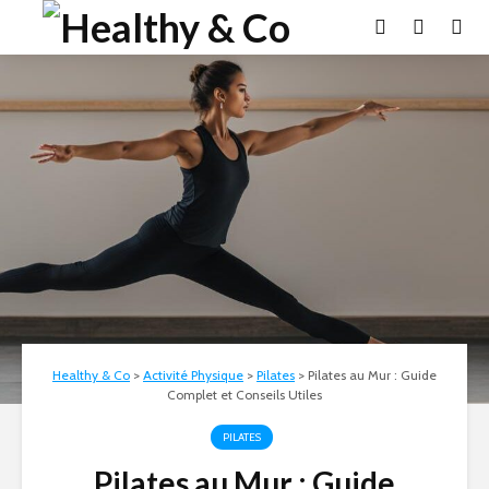
Healthy & Co
>
Activité Physique
>
Pilates
>
Pilates au Mur : Guide
Complet et Conseils Utiles
PILATES
Pilates au Mur : Guide