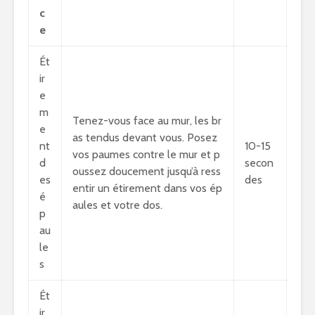
c
e
Ét
ir
e
m
Tenez-vous face au mur, les br
e
as tendus devant vous. Posez
nt
10-15
vos paumes contre le mur et p
d
secon
oussez doucement jusqu’à ress
es
des
entir un étirement dans vos ép
é
aules et votre dos.
p
au
le
s
Ét
ir