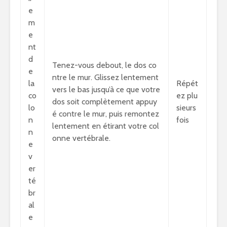
e
m
e
nt
d
Tenez-vous debout, le dos co
e
ntre le mur. Glissez lentement
la
Répét
vers le bas jusqu’à ce que votre
co
ez plu
dos soit complètement appuy
lo
sieurs
é contre le mur, puis remontez
n
fois
lentement en étirant votre col
n
onne vertébrale.
e
v
er
té
br
al
e