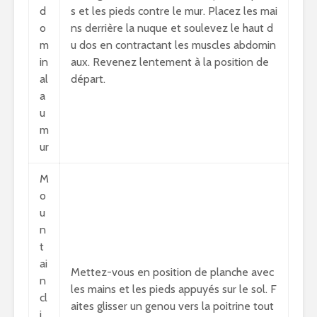
d
s et les pieds contre le mur. Placez les mai
o
ns derrière la nuque et soulevez le haut d
m
u dos en contractant les muscles abdomin
in
aux. Revenez lentement à la position de
al
départ.
a
u
m
ur
M
o
u
n
t
ai
Mettez-vous en position de planche avec
n
les mains et les pieds appuyés sur le sol. F
cl
aites glisser un genou vers la poitrine tout
i