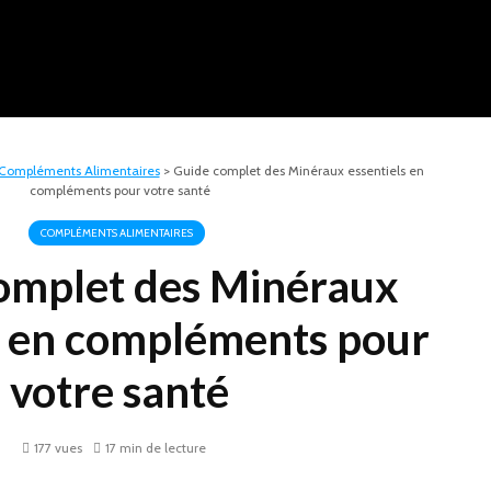
Compléments Alimentaires
>
Guide complet des Minéraux essentiels en
compléments pour votre santé
COMPLÉMENTS ALIMENTAIRES
omplet des Minéraux
s en compléments pour
votre santé
177 vues
17 min de lecture