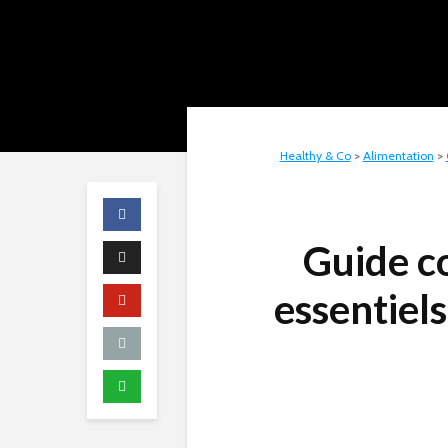
Healthy & Co
>
Alimentation
>
Guide c
essentiel