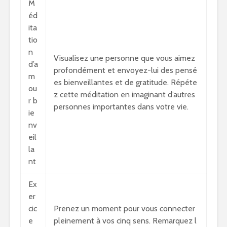
M
éd
ita
tio
n
Visualisez une personne que vous aimez
d’a
profondément et envoyez-lui des pensé
m
es bienveillantes et de gratitude. Répéte
ou
z cette méditation en imaginant d’autres
r b
personnes importantes dans votre vie.
ie
nv
eil
la
nt
Ex
er
cic
Prenez un moment pour vous connecter
e
pleinement à vos cinq sens. Remarquez l