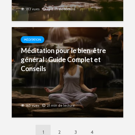
183 vues
19 min de lecture
MÉDITATION
Méditation pour le bien-être
général : Guide Complet et
Conseils
165 vues
21 min de lecture
1
2
3
4