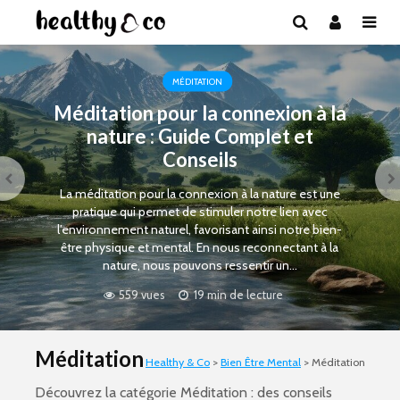
MÉDITATION
Méditation pour la connexion à la
nature : Guide Complet et
Conseils
La méditation pour la connexion à la nature est une
pratique qui permet de stimuler notre lien avec
l’environnement naturel, favorisant ainsi notre bien-
être physique et mental. En nous reconnectant à la
nature, nous pouvons ressentir un...
559 vues
19 min de lecture
Méditation
Healthy & Co
>
Bien Être Mental
>
Méditation
Découvrez la catégorie Méditation : des conseils