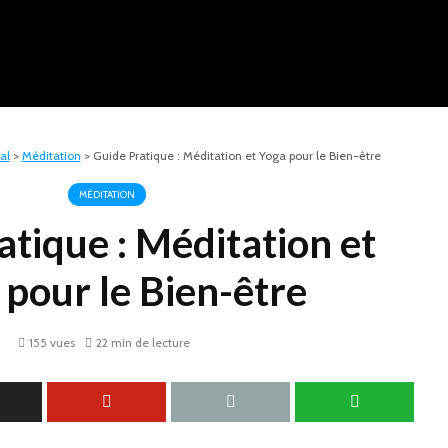
al
>
Méditation
>
Guide Pratique : Méditation et Yoga pour le Bien-être
MÉDITATION
atique : Méditation et
 pour le Bien-être
155 vues
22 min de lecture