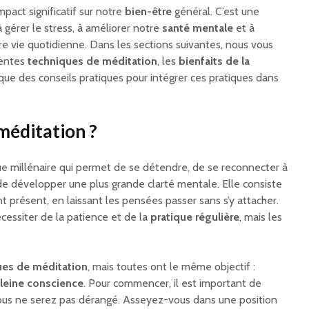
mpact significatif sur notre
bien-être
général. C’est une
à gérer le stress, à améliorer notre
santé mentale
et à
re vie quotidienne. Dans les sections suivantes, nous vous
rentes
techniques de méditation
, les
bienfaits de la
 que des conseils pratiques pour intégrer ces pratiques dans
méditation ?
ue millénaire qui permet de se détendre, de se reconnecter à
 de développer une plus grande clarté mentale. Elle consiste
 présent, en laissant les pensées passer sans s’y attacher.
essiter de la patience et de la
pratique régulière
, mais les
ues de méditation
, mais toutes ont le même objectif :
leine conscience
. Pour commencer, il est important de
vous ne serez pas dérangé. Asseyez-vous dans une position