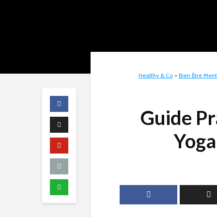
Healthy & Co
>
Bien Être Ment
Guide Pr
Yoga