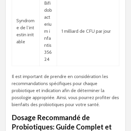
Bifi
dob
act
Syndrom
eriu
e de l’int
m i
1 milliard de CFU par jour
estin irrit
nfa
able
ntis
356
24
Il est important de prendre en considération les
recommandations spécifiques pour chaque
probiotique et indication afin de déterminer la
posologie appropriée. Ainsi, vous pourrez profiter des
bienfaits des probiotiques pour votre santé.
Dosage Recommandé de
Probiotiques: Guide Complet et