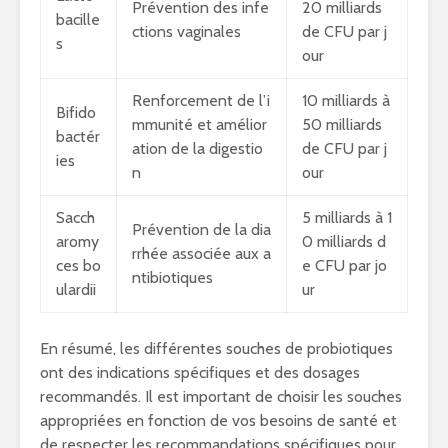
Prévention des infe
20 milliards
bacille
ctions vaginales
de CFU par j
s
our
Renforcement de l’i
10 milliards à
Bifido
mmunité et amélior
50 milliards
bactér
ation de la digestio
de CFU par j
ies
n
our
Sacch
5 milliards à 1
Prévention de la dia
aromy
0 milliards d
rrhée associée aux a
ces bo
e CFU par jo
ntibiotiques
ulardii
ur
En résumé, les différentes souches de probiotiques
ont des indications spécifiques et des dosages
recommandés. Il est important de choisir les souches
appropriées en fonction de vos besoins de santé et
de respecter les recommandations spécifiques pour