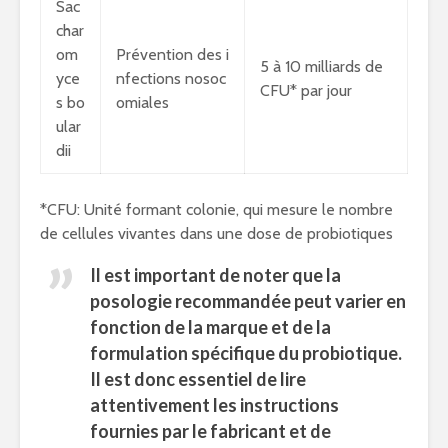
Sac
char
om
Prévention des i
5 à 10 milliards de
yce
nfections nosoc
CFU* par jour
s bo
omiales
ular
dii
*CFU: Unité formant colonie, qui mesure le nombre
de cellules vivantes dans une dose de probiotiques
Il est important de noter que la
posologie recommandée peut varier en
fonction de la marque et de la
formulation spécifique du probiotique.
Il est donc essentiel de lire
attentivement les instructions
fournies par le fabricant et de