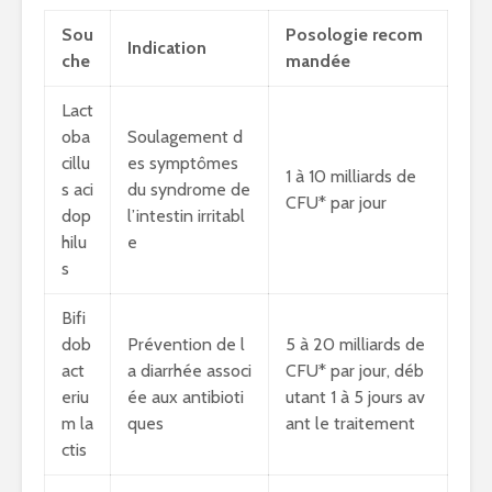
Sou
Posologie recom
Indication
che
mandée
Lact
oba
Soulagement d
cillu
es symptômes
1 à 10 milliards de
s aci
du syndrome de
CFU* par jour
dop
l’intestin irritabl
hilu
e
s
Bifi
dob
Prévention de l
5 à 20 milliards de
act
a diarrhée associ
CFU* par jour, déb
eriu
ée aux antibioti
utant 1 à 5 jours av
m la
ques
ant le traitement
ctis