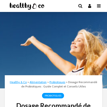
Healthy & Co
>
Alimentation
>
Probiotiques
>
Dosage Recommandé
de Probiotiques : Guide Complet et Conseils Utiles
PROBIOTIQUES
Dosage Recommandé de