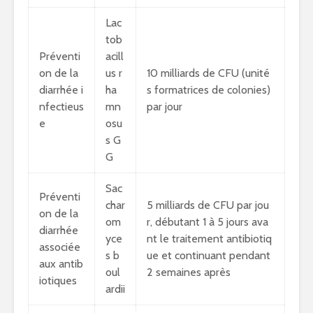
Lac
tob
Préventi
acill
on de la
us r
10 milliards de CFU (unité
diarrhée i
ha
s formatrices de colonies)
nfectieus
mn
par jour
e
osu
s G
G
Sac
Préventi
char
5 milliards de CFU par jou
on de la
om
r, débutant 1 à 5 jours ava
diarrhée
yce
nt le traitement antibiotiq
associée
s b
ue et continuant pendant
aux antib
oul
2 semaines après
iotiques
ardii