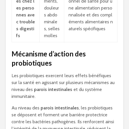
es chez l
ments,
onnel de santé pour u
es perso
douleur
ne alimentation perso
nnes ave
s abdo
nnalisée et des compl
c trouble
minale
éments alimentaires n
s digesti
s, selles
aturels spécifiques
fs
molles
Mécanisme d’action des
probiotiques
Les probiotiques exercent leurs effets bénéfiques
sur la santé en agissant sur plusieurs mécanismes au
niveau des
parois intestinales
et du système
immunitaire.
Au niveau des
parois intestinales
, les probiotiques
se déposent et forment une barrière protectrice
contre les bactéries pathogènes. Ils renforcent ainsi
l’intégrité de la muqueuse intestinale, réduisent la