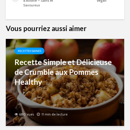
d’Avoine – Sains et
Végan
Savoureux
Vous pourriez aussi aimer
RECETTES SAINES
Recette Simple et Délicieuse
de Crumble aux Pommes
Healthy
680 vues
11 min de lecture