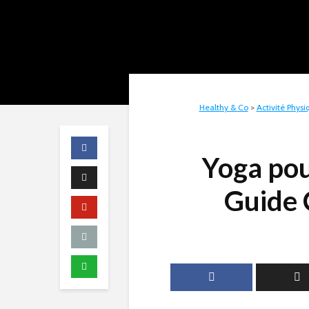
Healthy & Co
>
Activité Physi
Yoga pou
Guide 