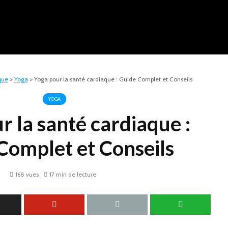
que
>
Yoga
>
Yoga pour la santé cardiaque : Guide Complet et Conseils
YOGA
r la santé cardiaque :
Complet et Conseils
168 vues
17 min de lecture