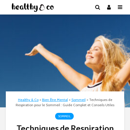
Healthy & Co
>
Bien Être Mental
>
Sommeil
>
Techniques de
Respiration pour le Sommeil : Guide Complet et Conseils Utiles
SOMMEIL
Techniques de Respiration