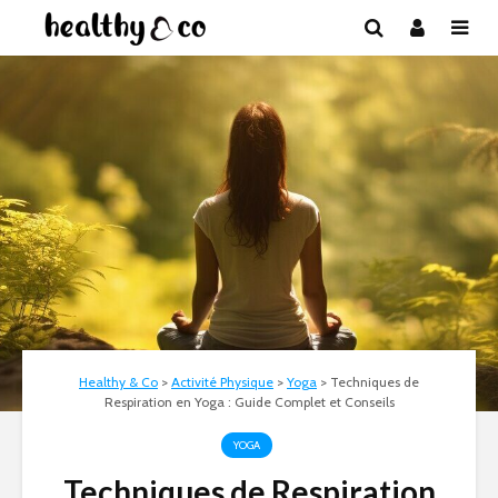
Healthy & Co
>
Activité Physique
>
Yoga
>
Techniques de
Respiration en Yoga : Guide Complet et Conseils
YOGA
Techniques de Respiration