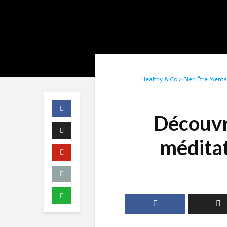
Healthy & Co
>
Bien Être Menta
Découvr
méditat