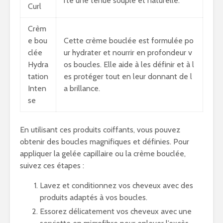
rte une tenue souple et naturelle.
Curl
Crèm
e bou
Cette crème bouclée est formulée po
clée
ur hydrater et nourrir en profondeur v
Hydra
os boucles. Elle aide à les définir et à l
tation
es protéger tout en leur donnant de l
Inten
a brillance.
se
En utilisant ces produits coiffants, vous pouvez
obtenir des boucles magnifiques et définies. Pour
appliquer la gelée capillaire ou la crème bouclée,
suivez ces étapes :
Lavez et conditionnez vos cheveux avec des
produits adaptés à vos boucles.
Essorez délicatement vos cheveux avec une