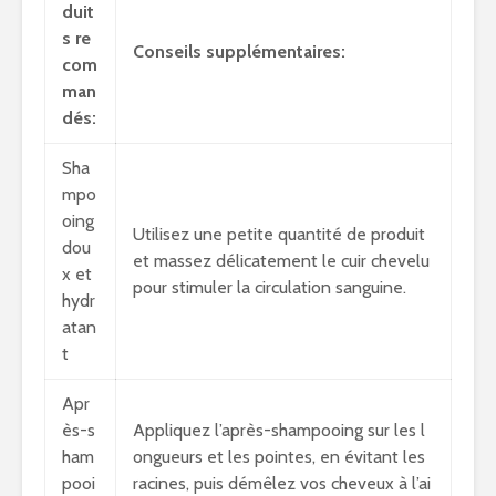
duit
s re
Conseils supplémentaires:
com
man
dés:
Sha
mpo
oing
Utilisez une petite quantité de produit
dou
et massez délicatement le cuir chevelu
x et
pour stimuler la circulation sanguine.
hydr
atan
t
Apr
ès-s
Appliquez l’après-shampooing sur les l
ham
ongueurs et les pointes, en évitant les
pooi
racines, puis démêlez vos cheveux à l’ai