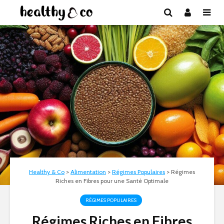
Healthy & Co
>
Alimentation
>
Régimes Populaires
>
Régimes
Riches en Fibres pour une Santé Optimale
RÉGIMES POPULAIRES
Régimes Riches en Fibres