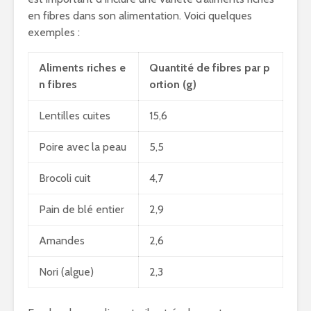
en fibres dans son alimentation. Voici quelques
exemples :
Aliments riches e
Quantité de fibres par p
n fibres
ortion (g)
Lentilles cuites
15,6
Poire avec la peau
5,5
Brocoli cuit
4,7
Pain de blé entier
2,9
Amandes
2,6
Nori (algue)
2,3