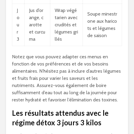
J
Jus d’or
Wrap végé
Soupe minestr
o
ange, c
tarien avec
one aux harico
u
arotte
crudités et
ts et légumes
r
et curcu
légumes gri
de saison
3
ma
llés
Notez que vous pouvez adapter ces menus en
fonction de vos préférences et de vos besoins
alimentaires. N’hésitez pas à inclure d’autres légumes
et fruits frais pour varier les saveurs et les
nutriments. Assurez-vous également de boire
suffisamment d’eau tout au long de la journée pour
rester hydraté et favoriser l’élimination des toxines.
Les résultats attendus avec le
régime détox 3 jours 3 kilos