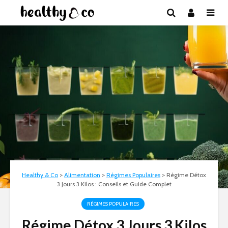
Healthy & Co
>
Alimentation
>
Régimes Populaires
>
Régime Détox
3 Jours 3 Kilos : Conseils et Guide Complet
RÉGIMES POPULAIRES
Régime Détox 3 Jours 3 Kilos