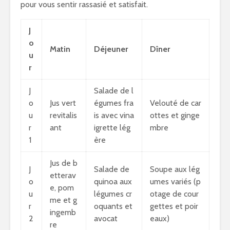
pour vous sentir rassasié et satisfait.
J
o
Matin
Déjeuner
Dîner
u
r
J
Salade de l
o
Jus vert
égumes fra
Velouté de car
u
revitalis
is avec vina
ottes et ginge
r
ant
igrette lég
mbre
1
ère
Jus de b
J
Salade de
Soupe aux lég
etterav
o
quinoa aux
umes variés (p
e, pom
u
légumes cr
otage de cour
me et g
r
oquants et
gettes et poir
ingemb
2
avocat
eaux)
re