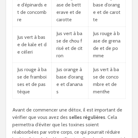
e d’épinards e
ase de bett
base d’orang
t de concomb
erave et de
e et de carot
re
carotte
te
Jus vert à ba
Jus rouge à b
Jus vert à bas
se de chou f
ase de grena
e de kale et d
risé et de cit
de et de po
e céleri
ron
mme
Jus rouge à ba
Jus orange à
Jus vert à ba
se de framboi
base d’orang
se de conco
ses et de pas
e et d’anana
mbre et de
tèque
s
menthe
Avant de commencer une détox, il est important de
vérifier que vous avez des
selles régulières
. Cela
permettra d’éviter que les toxines soient
réabsorbées par votre corps, ce qui pourrait réduire