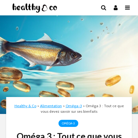
Healthy & Co
>
Alimentation
>
Oméga-3
>
Oméga 3 : Tout ce que
vous devez savoir sur ses bienfaits
OMÉGA-3
Oméga 3 : Tout ce que vous