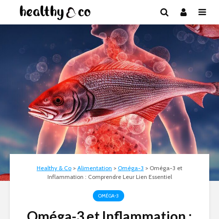
Healthy & Co
>
Alimentation
>
Oméga-3
>
Oméga-3 et
Inflammation : Comprendre Leur Lien Essentiel
OMÉGA-3
Oméga-3 et Inflammation :