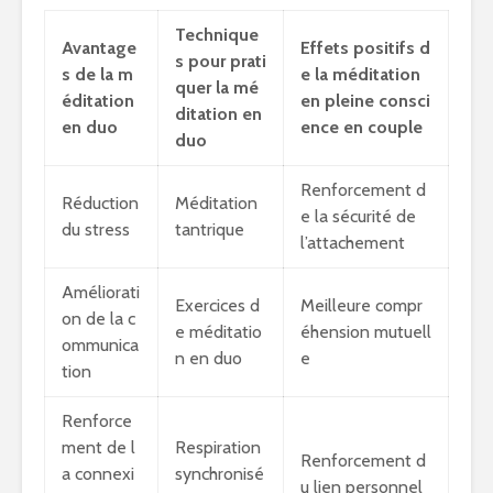
Technique
Avantage
Effets positifs d
s pour prati
s de la m
e la méditation
quer la mé
éditation
en pleine consci
ditation en
en duo
ence en couple
duo
Renforcement d
Réduction
Méditation
e la sécurité de
du stress
tantrique
l’attachement
Améliorati
Exercices d
Meilleure compr
on de la c
e méditatio
éhension mutuell
ommunica
n en duo
e
tion
Renforce
ment de l
Respiration
Renforcement d
a connexi
synchronisé
u lien personnel