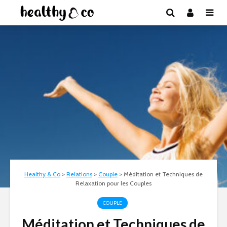
Healthy & Co
>
Relations
>
Couple
>
Méditation et Techniques de
Relaxation pour les Couples
COUPLE
Méditation et Techniques de