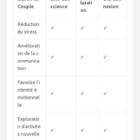
laxati
Couple
science
nexion
on
Réduction
✓
✓
✓
du stress
Améliorati
on de la c
✓
✓
✓
ommunica
tion
Favorise l’i
ntimité é
✓
✓
✓
motionnel
le
Exploratio
n d’activité
✓
✓
✓
s nouvelle