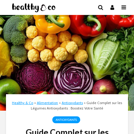
Healthy & Co
>
Alimentation
>
Antioxydants
>
Guide Complet sur les
Légumes Antioxydants : Boostez Votre Santé
ANTIOXYDANTS
Guide Complet sur les