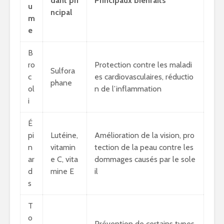
dant pri
Principaux bienfaits
u
ncipal
m
e
B
ro
Protection contre les maladi
Sulfora
c
es cardiovasculaires, réductio
phane
ol
n de l’inflammation
i
É
pi
Lutéine,
Amélioration de la vision, pro
n
vitamin
tection de la peau contre les
ar
e C, vita
dommages causés par le sole
d
mine E
il
s
T
o
Prévention de certains types