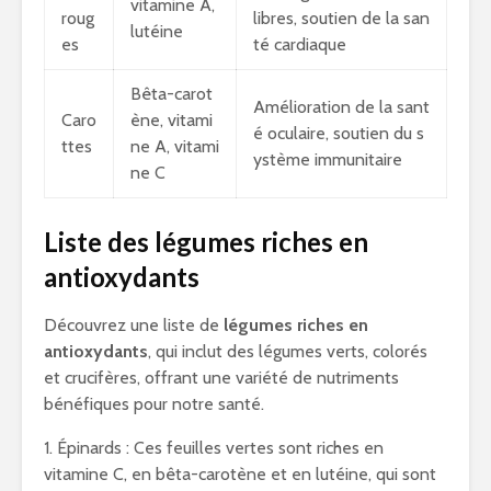
vitamine A,
roug
libres, soutien de la san
lutéine
es
té cardiaque
Bêta-carot
Amélioration de la sant
Caro
ène, vitami
é oculaire, soutien du s
ttes
ne A, vitami
ystème immunitaire
ne C
Liste des légumes riches en
antioxydants
Découvrez une liste de
légumes riches en
antioxydants
, qui inclut des légumes verts, colorés
et crucifères, offrant une variété de nutriments
bénéfiques pour notre santé.
1. Épinards : Ces feuilles vertes sont riches en
vitamine C, en bêta-carotène et en lutéine, qui sont