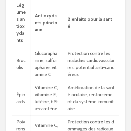
Lég
ume
Antioxyda
s an
Bienfaits pour la sant
nts princip
tiox
é
aux
yda
nts
Glucorapha
Protection contre les
Broc
nine, sulfor
maladies cardiovasculai
olis
aphane, vit
res, potential anti-canc
amine C
éreux
Vitamine C,
Amélioration de la sant
Épin
vitamine E,
é oculaire, renforceme
ards
lutéine, bêt
nt du système immunit
a-carotène
aire
Poiv
Protection contre les d
Vitamine C,
rons
ommages des radicaux