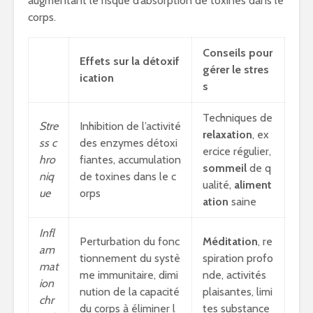
augmentant le risque d’absorption de toxines dans le
corps.
Conseils pour
Effets sur la détoxif
gérer le stres
ication
s
Techniques de
Stre
Inhibition de l’activité
relaxation
, ex
ss c
des enzymes détoxi
ercice régulier,
hro
fiantes, accumulation
sommeil
de q
niq
de toxines dans le c
ualité,
aliment
ue
orps
ation
saine
Infl
Perturbation du fonc
Méditation
, re
am
tionnement du systè
spiration profo
mat
me immunitaire, dimi
nde, activités
ion
nution de la capacité
plaisantes, limi
chr
du corps à éliminer l
tes substance