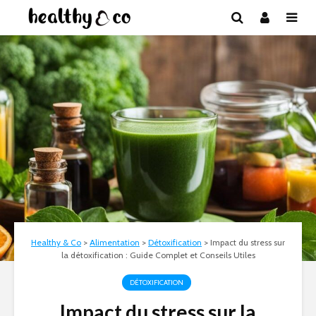
Healthy & Co
>
Alimentation
>
Détoxification
>
Impact du stress sur
la détoxification : Guide Complet et Conseils Utiles
DÉTOXIFICATION
Impact du stress sur la