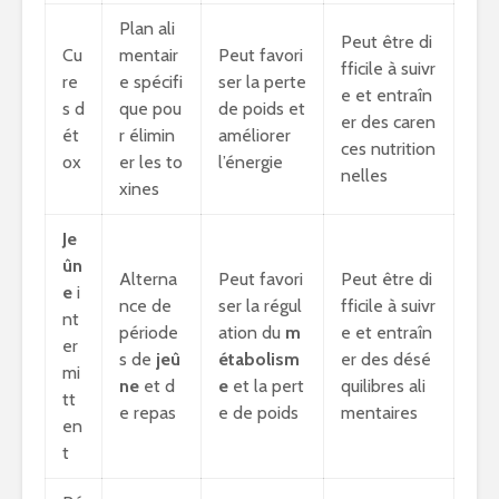
Plan ali
Peut être di
Cu
mentair
Peut favori
fficile à suivr
re
e spécifi
ser la perte
e et entraîn
s d
que pou
de poids et
er des caren
ét
r élimin
améliorer
ces nutrition
ox
er les to
l’énergie
nelles
xines
Je
ûn
Alterna
Peut favori
Peut être di
e
i
nce de
ser la régul
fficile à suivr
nt
période
ation du
m
e et entraîn
er
s de
jeû
étabolism
er des désé
mi
ne
et d
e
et la pert
quilibres ali
tt
e repas
e de poids
mentaires
en
t