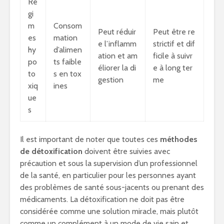
Ré
gi
m
Consom
Peut réduir
Peut être re
es
mation
e l’inflamm
strictif et dif
hy
d’alimen
ation et am
ficile à suivr
po
ts faible
éliorer la di
e à long ter
to
s en tox
gestion
me
xiq
ines
ue
s
Il est important de noter que toutes ces
méthodes
de détoxification
doivent être suivies avec
précaution et sous la supervision d’un professionnel
de la santé, en particulier pour les personnes ayant
des problèmes de santé sous-jacents ou prenant des
médicaments. La détoxification ne doit pas être
considérée comme une solution miracle, mais plutôt
comme un complément à un mode de vie sain et