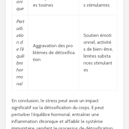
oni
es toxines
s stimulantes
que
Pert
urb
atio
Soutien émoti
n d
onnel, activité
Aggravation des pro
e l’é
s de bien-être,
blèmes de détoxifica
quili
limites substa
tion
bre
nces stimulant
hor
es
mo
nal
En conclusion, le stress peut avoir un impact
significatif sur la détoxification du corps. Il peut
perturber l’équilibre hormonal, entraîner une
inflammation chronique et affaiblir le système
immunitaire, rendant le processus de détoxification