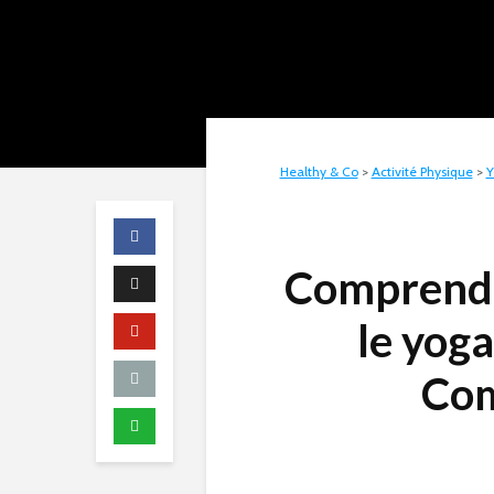
Healthy & Co
>
Activité Physique
>
Y
Comprendre
le yoga
Com