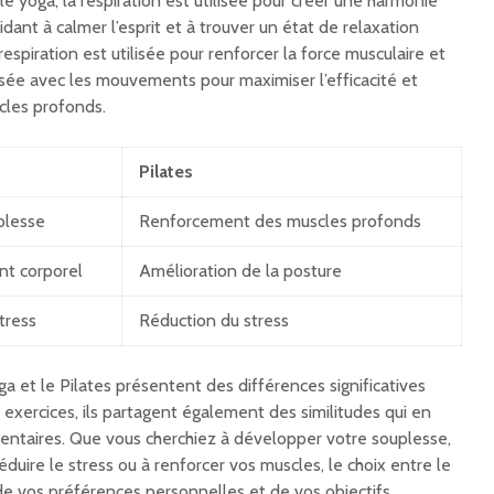
e yoga, la respiration est utilisée pour créer une harmonie
aidant à calmer l’esprit et à trouver un état de relaxation
respiration est utilisée pour renforcer la force musculaire et
onisée avec les mouvements pour maximiser l’efficacité et
cles profonds.
Pilates
plesse
Renforcement des muscles profonds
nt corporel
Amélioration de la posture
stress
Réduction du stress
ga et le Pilates présentent des différences significatives
 exercices, ils partagent également des similitudes qui en
entaires. Que vous cherchiez à développer votre souplesse,
éduire le stress ou à renforcer vos muscles, le choix entre le
de vos préférences personnelles et de vos objectifs