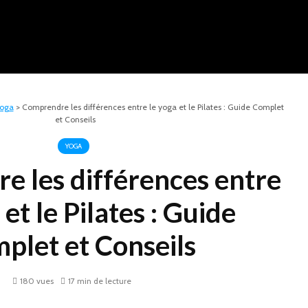
oga
>
Comprendre les différences entre le yoga et le Pilates : Guide Complet
et Conseils
YOGA
 les différences entre
 et le Pilates : Guide
plet et Conseils
180 vues
17 min de lecture