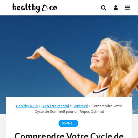
Healthy & Co
>
Bien Être Mental
>
Sommeil
>
Comprendre Votre
Cycle de Sommeil pour un Repos Optimal
SOMMEIL
Comprendre Votre Cycle de