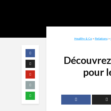
Healthy & Co
>
Relations
>
Découvrez 
pour l