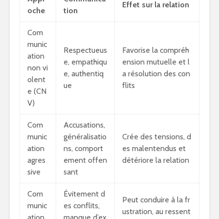
Effet sur la relation
oche
tion
Com
munic
Respectueus
Favorise la compréh
ation
e, empathiqu
ension mutuelle et l
non vi
e, authentiq
a résolution des con
olent
ue
flits
e (CN
V)
Com
Accusations,
munic
généralisatio
Crée des tensions, d
ation
ns, comport
es malentendus et
agres
ement offen
détériore la relation
sive
sant
Com
Évitement d
Peut conduire à la fr
munic
es conflits,
ustration, au ressent
ation
manque d’ex