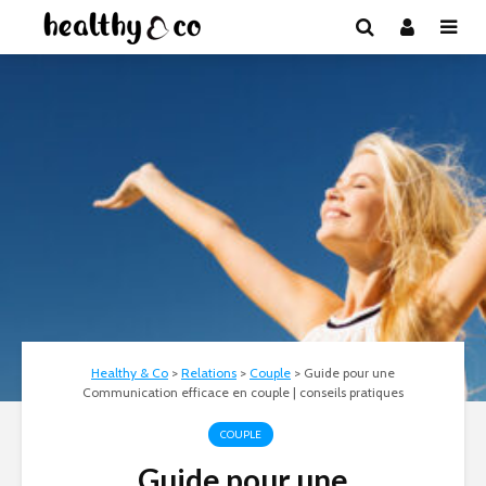
Healthy & Co
>
Relations
>
Couple
>
Guide pour une
Communication efficace en couple | conseils pratiques
COUPLE
Guide pour une