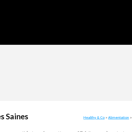
s Saines
Healthy & Co
>
Alimentation