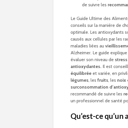
de suivre les
recomman
Le Guide Ultime des Aliments
conseils sur la manière de ch
optimale. Les antioxydants s
causés aux cellules par les ra
maladies liées au
vieillissem
Alzheimer. Le guide expliqu
évaluer son niveau de
stres
antioxydantes.
Il est consei
équilibrée
et variée, en privi
légumes
, les
fruits
, les
noix
surconsommation d’antiox
recommandé de suivre les
re
un professionnel de santé po
Qu’est-ce qu’un 