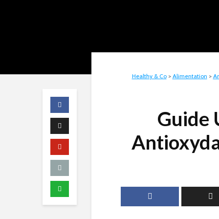
Healthy & Co
>
Alimentation
>
An
Guide 
Antioxyda