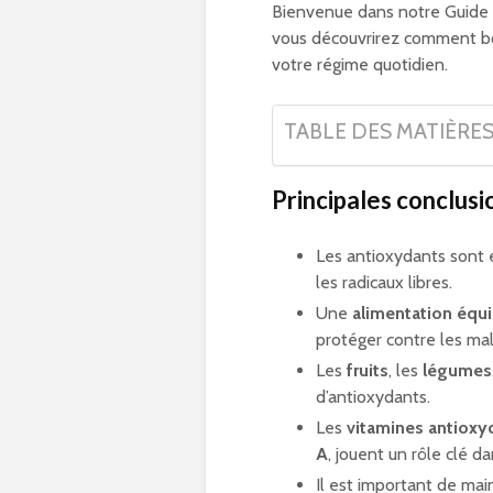
Bienvenue dans notre Guide 
vous découvrirez comment bo
votre régime quotidien.
TABLE DES MATIÈRE
Principales conclusi
Les antioxydants sont 
les radicaux libres.
Une
alimentation équi
protéger contre les mal
Les
fruits
, les
légumes
d’antioxydants.
Les
vitamines antioxy
A
, jouent un rôle clé d
Il est important de mai