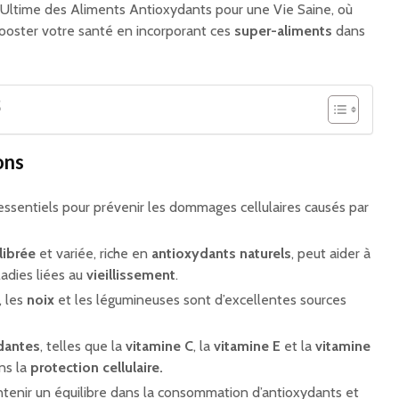
Ultime des Aliments Antioxydants pour une Vie Saine, où
oster votre santé en incorporant ces
super-aliments
dans
S
ons
essentiels pour prévenir les dommages cellulaires causés par
librée
et variée, riche en
antioxydants naturels
, peut aider à
adies liées au
vieillissement
.
, les
noix
et les légumineuses sont d’excellentes sources
dantes
, telles que la
vitamine C
, la
vitamine E
et la
vitamine
ans la
protection cellulaire.
ntenir un équilibre dans la consommation d’antioxydants et