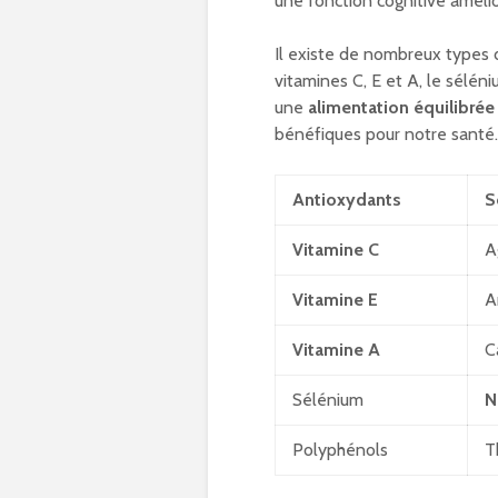
une fonction cognitive améli
Il existe de nombreux types 
vitamines C, E et A, le séléni
une
alimentation équilibrée
bénéfiques pour notre santé.
Antioxydants
S
Vitamine C
A
Vitamine E
A
Vitamine A
C
Sélénium
N
Polyphénols
T