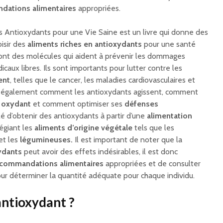
dations alimentaires
appropriées.
 Antioxydants pour une Vie Saine est un livre qui donne des
oisir des
aliments riches en antioxydants
pour une santé
ont des molécules qui aident à prévenir les dommages
dicaux libres. Ils sont importants pour lutter contre les
ent
, telles que le cancer, les maladies cardiovasculaires et
e également comment les antioxydants agissent, comment
s oxydant
et comment optimiser ses
défenses
llé d’obtenir des antioxydants à partir d’une
alimentation
légiant les
aliments d’origine végétale
tels que les
et les
légumineuses.
Il est important de noter que la
ydants
peut avoir des effets indésirables, il est donc
commandations alimentaires
appropriées et de consulter
ur déterminer la quantité adéquate pour chaque individu.
antioxydant ?