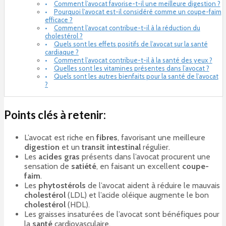
Comment l’avocat favorise-t-il une meilleure digestion ?
Pourquoi l’avocat est-il considéré comme un coupe-faim
efficace ?
Comment l’avocat contribue-t-il à la réduction du
cholestérol ?
Quels sont les effets positifs de l’avocat sur la santé
cardiaque ?
Comment l’avocat contribue-t-il à la santé des yeux ?
Quelles sont les vitamines présentes dans l’avocat ?
Quels sont les autres bienfaits pour la santé de l’avocat
?
Points clés à retenir:
L’avocat est riche en
fibres
, favorisant une meilleure
digestion
et un
transit intestinal
régulier.
Les
acides gras
présents dans l’avocat procurent une
sensation de
satiété
, en faisant un excellent
coupe-
faim
.
Les
phytostérols
de l’avocat aident à réduire le mauvais
cholestérol
(LDL) et l’acide oléique augmente le bon
cholestérol
(HDL).
Les graisses insaturées de l’avocat sont bénéfiques pour
la
santé
cardiovasculaire.