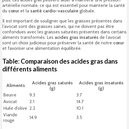
artérielle normale, ce qui est essentiel pour maintenir la santé
du
cœur
et la
santé cardio-vasculaire
globale.
Il est important de souligner que les graisses présentes dans
l’avocat sont des graisses saines, qui ne doivent pas être
confondues avec les graisses saturées présentes dans certains
aliments transformés. Les
acides gras insaturés
de l’avocat
sont un choix judicieux pour préserver la santé de notre
cœur
et favoriser une alimentation équilibrée.
Table: Comparaison des acides gras dans
différents aliments
Acides gras saturés
Acides gras insaturés
Aliments
(g)
(g)
Beurre
9.3
3.7
Avocat
2.1
14.7
Huile d’olive
2.2
10.1
Viande
14.9
3.5
rouge