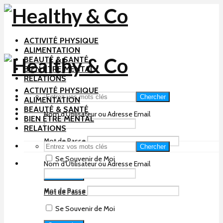
ACTIVITÉ PHYSIQUE
ALIMENTATION
BEAUTÉ & SANTÉ
BIEN ÊTRE MENTAL
RELATIONS
ACTIVITÉ PHYSIQUE
Chercher
ALIMENTATION
BEAUTÉ & SANTÉ
Nom d'Utilisateur ou Adresse Email
BIEN ÊTRE MENTAL
RELATIONS
Mot de Passe
Chercher
Se Souvenir de Moi
Nom d'Utilisateur ou Adresse Email
Mot de Passe
Mot de Passe Perdu ?
Se Souvenir de Moi